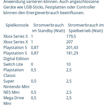
Anwendung variieren können. Auch angeschlossene
Geräte wie USB-Sticks, Festplatten oder Controller
können den Energieverbrauch beeinflussen.
Spielkonsole
Stromverbrauch
Stromverbrauch im
im Standby (Watt)
Spielbetrieb (Watt)
Xbox Series S
1
179,5
Xbox Series X
1
207
Playstation 5
0,87
201,43
Playstation 5
0,87
181,29
Digital Edition
Switch Lite
0
10
Playstation
0,5
2,5
Classic
Super
0,5
2,5
Nintendo Mini
NES Mini
0,5
2,5
Mega Drive
0,5
2,5
Mini