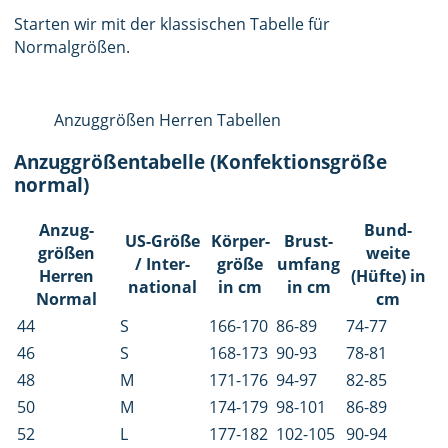
Starten wir mit der klassischen Tabelle für
Normalgrößen.
Anzuggrößen Herren Tabellen
Anzuggrößentabelle (Konfektionsgröße
normal)
Anzug­
Bund­
US-Größe
Körper­
Brust­
größen
weite
/ Inter­­
größe
umfang
Herren
(Hüfte) in
national
in cm
in cm
Normal
cm
44
S
166-170
86-89
74-77
46
S
168-173
90-93
78-81
48
M
171-176
94-97
82-85
50
M
174-179
98-101
86-89
52
L
177-182
102-105
90-94