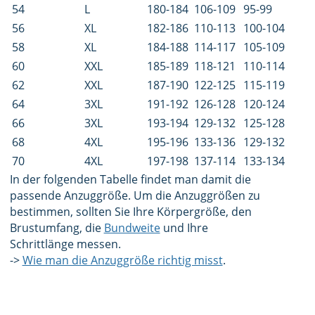
54
L
180-184
106-109
95-99
56
XL
182-186
110-113
100-104
58
XL
184-188
114-117
105-109
60
XXL
185-189
118-121
110-114
62
XXL
187-190
122-125
115-119
64
3XL
191-192
126-128
120-124
66
3XL
193-194
129-132
125-128
68
4XL
195-196
133-136
129-132
70
4XL
197-198
137-114
133-134
In der folgenden Tabelle findet man damit die
passende Anzuggröße. Um die Anzuggrößen zu
bestimmen, sollten Sie Ihre Körpergröße, den
Brustumfang, die
Bundweite
und Ihre
Schrittlänge messen.
->
Wie man die Anzuggröße richtig misst
.