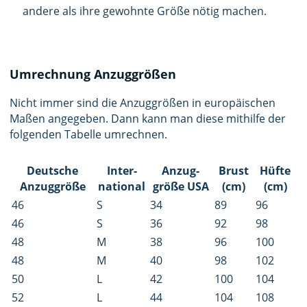
andere als ihre gewohnte Größe nötig machen.
Umrechnung Anzuggrößen
Nicht immer sind die Anzuggrößen in europäischen
Maßen angegeben. Dann kann man diese mithilfe der
folgenden Tabelle umrechnen.
Deutsche
Inter­
Anzug­
Brust
Hüfte
Anzug­größe
national
größe USA
(cm)
(cm)
46
S
34
89
96
46
S
36
92
98
48
M
38
96
100
48
M
40
98
102
50
L
42
100
104
52
L
44
104
108