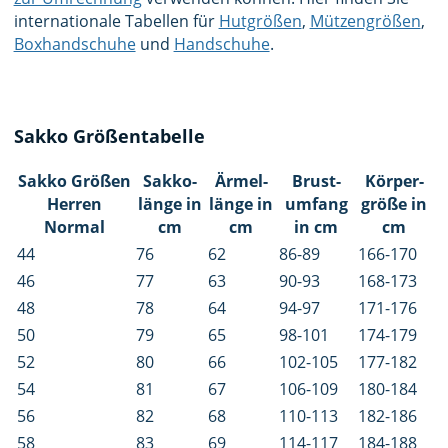
internationale Tabellen für
Hutgrößen
,
Mützengrößen
,
Boxhandschuhe
und
Handschuhe
.
Sakko Größentabelle
Sakko Größen
Sakko­
Ärmel­
Brust­
Körper­
Herren
länge in
länge in
umfang
größe in
Normal
cm
cm
in cm
cm
44
76
62
86-89
166-170
46
77
63
90-93
168-173
48
78
64
94-97
171-176
50
79
65
98-101
174-179
52
80
66
102-105
177-182
54
81
67
106-109
180-184
56
82
68
110-113
182-186
58
83
69
114-117
184-188