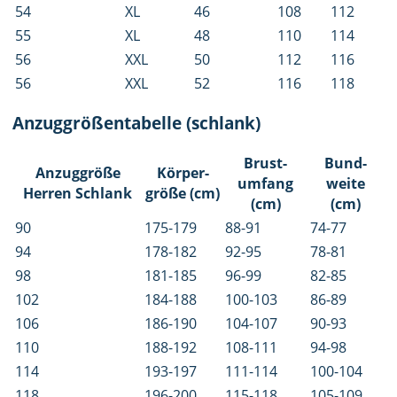
54
XL
46
108
112
55
XL
48
110
114
56
XXL
50
112
116
56
XXL
52
116
118
Anzuggrößentabelle (schlank)
Brust­
Bund­
Anzug­größe
Körper­
umfang
weite
Herren Schlank
größe (cm)
(cm)
(cm)
90
175-179
88-91
74-77
94
178-182
92-95
78-81
98
181-185
96-99
82-85
102
184-188
100-103
86-89
106
186-190
104-107
90-93
110
188-192
108-111
94-98
114
193-197
111-114
100-104
118
196-200
115-118
105-109