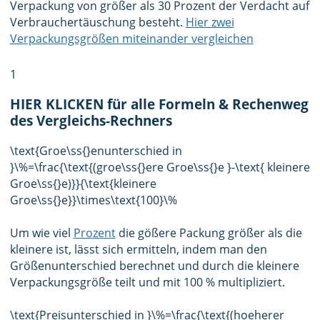
Verpackung von größer als 30 Prozent der Verdacht auf
Verbrauchertäuschung besteht.
Hier zwei
Verpackungsgrößen miteinander vergleichen
1
HIER KLICKEN für alle Formeln & Rechenweg
des Vergleichs-Rechners
\text{Groe\ss{}enunterschied in
}\%=\frac{\text{(groe\ss{}ere Groe\ss{}e }-\text{ kleinere
Groe\ss{}e)}}{\text{kleinere
Groe\ss{}e}}\times\text{100}\%
Um wie viel
Prozent
die gößere Packung größer als die
kleinere ist, lässt sich ermitteln, indem man den
Größenunterschied berechnet und durch die kleinere
Verpackungsgröße teilt und mit 100 % multipliziert.
\text{Preisunterschied in }\%=\frac{\text{(hoeherer