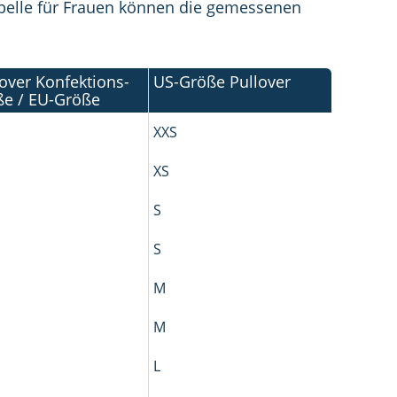
abelle für Frauen können die gemessenen
lover Konfektions­
US-­Größe Pullover
ße / EU-Größe
XXS
XS
S
S
M
M
L