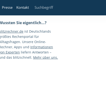
Presse
Kontakt
Wussten Sie eigentlich…?
blitzrechner.de
ist Deutschlands
größtes Rechenportal für
Alltagsfragen. Unsere Online-
Rechner, Apps und
Informationen
von Experten
liefern Antworten –
und das blitzschnell.
Mehr über uns.