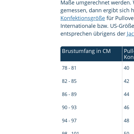
Maße umgerechnet werden. Wi
gemessen, dann ergibt sich 
Konfektionsgröße
für Pullove
Internationale bzw. US-Größ
entsprechen übrigens der
Ja
Brustumfang in CM
Pull
Kon
78 - 81
40
82 - 85
42
86 - 89
44
90 - 93
46
94 - 97
48
98 - 101
50