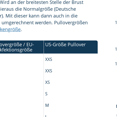
rd an der breitesten Stelle der Brust
hieraus die Normalgröße (Deutsche
r). Mit dieser kann dann auch in die
e umgerechnent werden. Pullovergrößen
ckengröße
.
over­größe / EU-
US-­Größe Pullover
kfektions­größe
XXS
XXS
XS
S
M
L