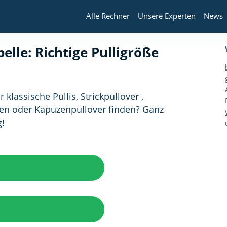
Alle Rechner
Unsere Experten
News
elle: Richtige Pulligröße
 klassische Pullis, Strickpullover ,
ten oder Kapuzenpullover finden? Ganz
g!