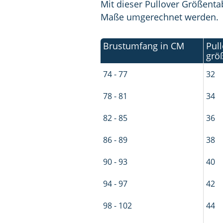
Mit dieser Pullover Größent
Maße umgerechnet werden.
Brust­umfang in CM
Pul
grö
74 - 77
32
78 - 81
34
82 - 85
36
86 - 89
38
90 - 93
40
94 - 97
42
98 - 102
44