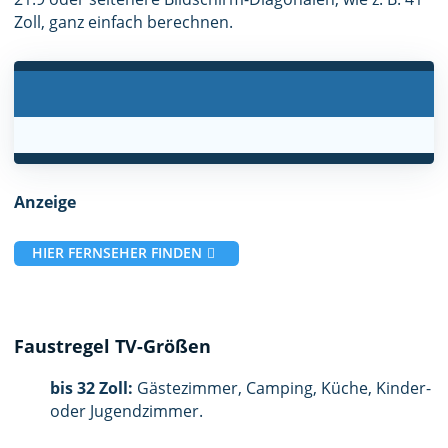
Zoll, ganz einfach berechnen.
Anzeige
HIER FERNSEHER FINDEN
Faustregel TV-Größen
bis 32 Zoll:
Gästezimmer, Camping, Küche, Kinder-
oder Jugendzimmer.