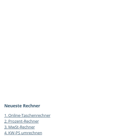
Neueste Rechner
1.
Online-Taschenrechner
2.
Prozent-Rechner
3.
MwSt-Rechner
4.
KW-PS umrechnen