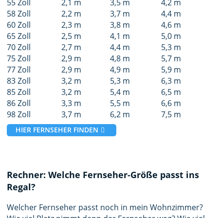
55 Zoll
2,1 m
3,5 m
4,2 m
58 Zoll
2,2 m
3,7 m
4,4 m
60 Zoll
2,3 m
3,8 m
4,6 m
65 Zoll
2,5 m
4,1 m
5,0 m
70 Zoll
2,7 m
4,4 m
5,3 m
75 Zoll
2,9 m
4,8 m
5,7 m
77 Zoll
2,9 m
4,9 m
5,9 m
83 Zoll
3,2 m
5,3 m
6,3 m
85 Zoll
3,2 m
5,4 m
6,5 m
86 Zoll
3,3 m
5,5 m
6,6 m
98 Zoll
3,7 m
6,2 m
7,5 m
HIER FERNSEHER FINDEN
Rechner: Welche Fernseher-Größe passt ins
Regal?
Welcher Fernseher passt noch in mein Wohnzimmer?