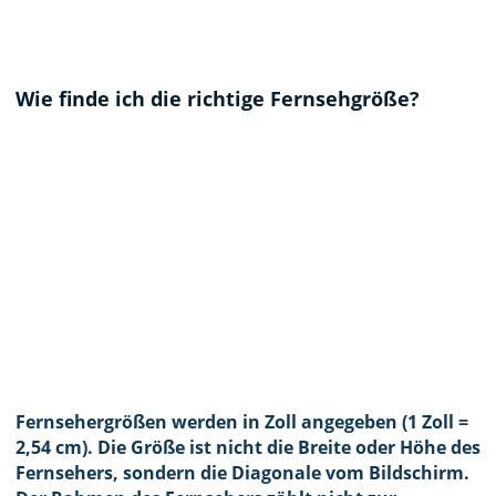
Wie finde ich die richtige Fernsehgröße?
Fernsehergrößen werden in Zoll angegeben (1 Zoll =
2,54 cm). Die Größe ist nicht die Breite oder Höhe des
Fernsehers, sondern die Diagonale vom Bildschirm.