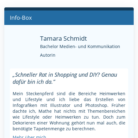
Info-Box
Tamara Schmidt
Bachelor Medien- und Kommunikation
Autorin
„Schneller Rat in Shopping und DIY? Genau
dafür bin ich da.”
Mein Steckenpferd sind die Bereiche Heimwerken
und Lifestyle und ich liebe das Erstellen von
Infografiken mit Illustrator und Photoshop. Früher
dachte ich, Mathe hat nichts mit Themenbereichen
wie Lifestyle oder Heimwerken zu tun. Doch zum
Dekorieren einer Wohnung gehört nun mal auch, die
benötigte Tapetenmenge zu berechnen.
Mehr über mich.