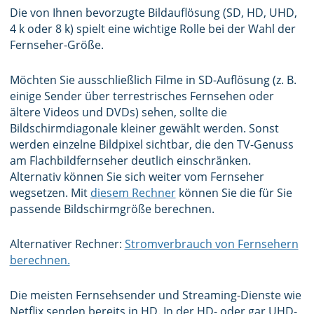
Die von Ihnen bevorzugte Bildauflösung (SD, HD, UHD,
4 k oder 8 k) spielt eine wichtige Rolle bei der Wahl der
Fernseher-Größe.
Möchten Sie ausschließlich Filme in SD-Auflösung (z. B.
einige Sender über terrestrisches Fernsehen oder
ältere Videos und DVDs) sehen, sollte die
Bildschirmdiagonale kleiner gewählt werden. Sonst
werden einzelne Bildpixel sichtbar, die den TV-Genuss
am Flachbildfernseher deutlich einschränken.
Alternativ können Sie sich weiter vom Fernseher
wegsetzen. Mit
diesem Rechner
können Sie die für Sie
passende Bildschirmgröße berechnen.
Alternativer Rechner:
Stromverbrauch von Fernsehern
berechnen.
Die meisten Fernsehsender und Streaming-Dienste wie
Netflix senden bereits in HD. In der HD- oder gar UHD-