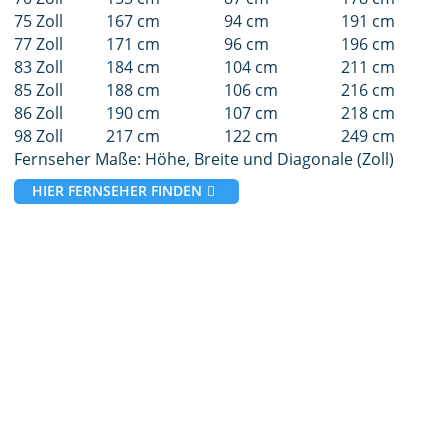
75 Zoll
167 cm
94 cm
191 cm
77 Zoll
171 cm
96 cm
196 cm
83 Zoll
184 cm
104 cm
211 cm
85 Zoll
188 cm
106 cm
216 cm
86 Zoll
190 cm
107 cm
218 cm
98 Zoll
217 cm
122 cm
249 cm
Fernseher Maße: Höhe, Breite und Diagonale (Zoll)
HIER FERNSEHER FINDEN