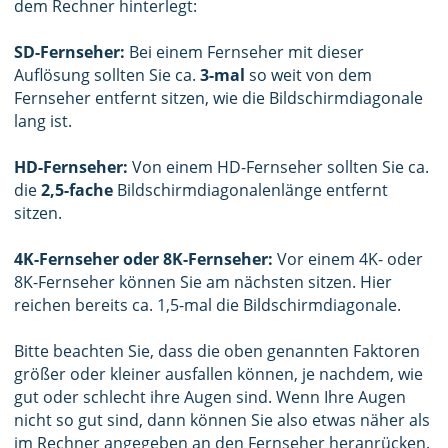
dem Rechner hinterlegt:
SD-Fernseher:
Bei einem Fernseher mit dieser
Auflösung sollten Sie ca.
3-mal
so weit von dem
Fernseher entfernt sitzen, wie die Bildschirmdiagonale
lang ist.
HD-Fernseher:
Von einem HD-Fernseher sollten Sie ca.
die
2,5-fache
Bildschirmdiagonalenlänge entfernt
sitzen.
4K-Fernseher oder 8K-Fernseher:
Vor einem 4K- oder
8K-Fernseher können Sie am nächsten sitzen. Hier
reichen bereits ca. 1,5-mal die Bildschirmdiagonale.
Bitte beachten Sie, dass die oben genannten Faktoren
größer oder kleiner ausfallen können, je nachdem, wie
gut oder schlecht ihre Augen sind. Wenn Ihre Augen
nicht so gut sind, dann können Sie also etwas näher als
im Rechner angegeben an den Fernseher heranrücken.