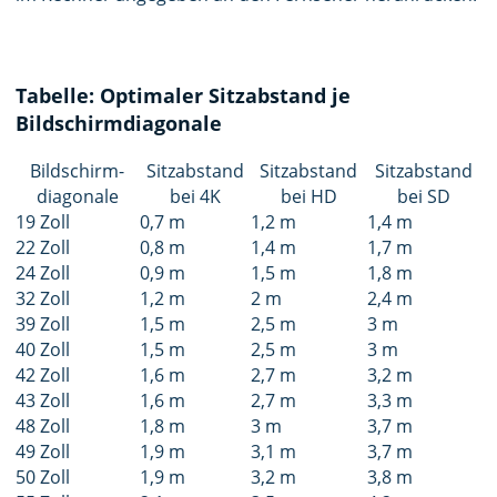
Tabelle: Optimaler Sitzabstand je
Bildschirmdiagonale
Bild­schirm­
Sitz­abstand
Sitz­abstand
Sitz­abstand
diago­nale
bei 4K
bei HD
bei SD
19 Zoll
0,7 m
1,2 m
1,4 m
22 Zoll
0,8 m
1,4 m
1,7 m
24 Zoll
0,9 m
1,5 m
1,8 m
32 Zoll
1,2 m
2 m
2,4 m
39 Zoll
1,5 m
2,5 m
3 m
40 Zoll
1,5 m
2,5 m
3 m
42 Zoll
1,6 m
2,7 m
3,2 m
43 Zoll
1,6 m
2,7 m
3,3 m
48 Zoll
1,8 m
3 m
3,7 m
49 Zoll
1,9 m
3,1 m
3,7 m
50 Zoll
1,9 m
3,2 m
3,8 m