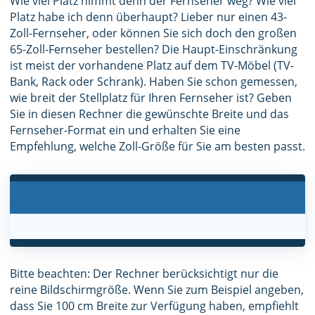
Wie viel Platz nimmt denn der Fernseher weg? Wie viel
Platz habe ich denn überhaupt? Lieber nur einen 43-
Zoll-Fernseher, oder können Sie sich doch den großen
65-Zoll-Fernseher bestellen? Die Haupt-Einschränkung
ist meist der vorhandene Platz auf dem TV-Möbel (TV-
Bank, Rack oder Schrank). Haben Sie schon gemessen,
wie breit der Stellplatz für Ihren Fernseher ist? Geben
Sie in diesen Rechner die gewünschte Breite und das
Fernseher-Format ein und erhalten Sie eine
Empfehlung, welche Zoll-Größe für Sie am besten passt.
Bitte beachten: Der Rechner berücksichtigt nur die
reine Bildschirmgröße. Wenn Sie zum Beispiel angeben,
dass Sie 100 cm Breite zur Verfügung haben, empfiehlt