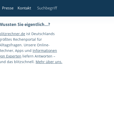
Presse
Kontakt
Wussten Sie eigentlich…?
blitzrechner.de
ist Deutschlands
größtes Rechenportal für
Alltagsfragen. Unsere Online-
Rechner, Apps und
Informationen
von Experten
liefern Antworten –
und das blitzschnell.
Mehr über uns.