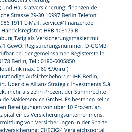
und Hausratversicherung: finanzen.de
he Strasse 29-30 10997 Berlin Telefon:
1986 1911 E-Mail:
service@finanzen.de
l Handelsregister: HRB 103179 B,
nburg Tätig als Versicherungsmakler mit
Abs.1 GewO. Registrierungsnummer: D-GGMB-
üfbar bei der gemeinsamen Registerstelle:
0178 Berlin, Tel.: 0180-6005850
Mobilfunk max. 0,60 €/Anruf),
Zuständige Aufsichtsbehörde: IHK Berlin,
n. Über die Allianz Strategic Investments S.à
direkt mehr als zehn Prozent der Stimmrechte
en.de Maklerservice GmbH. Es bestehen keine
en Beteiligungen von über 10 Prozent an
apital eines Versicherungsunternehmens.
ermittlung von Versicherungen in der Sparte
adversicherung: CHECK24 Vergleichsportal