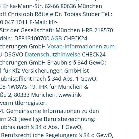
H Erika-Mann-Str. 62-66 80636 München
ff Christoph Röttele Dr. Tobias Stuber Tel.:
00 047 1011 E-Mail:
kfz-
Sitz der Gesellschaft: München HRB 218570
IdNr.: DE813100700
AGB
CHECK24
rsicherungen GmbH
Vorab-Informationen zum
EU-DSGVO
Datenschutzhinweise
CHECK24
rsicherungen GmbH Erlaubnis § 34d GewO:
l für Kfz-Versicherungen GmbH ist
ubnispflicht nach § 34d Abs. 1 GewO.
105-1W8WS-19. IHK für München &
ße 2, ‎80333 München, www.ihk-
ermittlerregister:
o 4. Gemeinsame Informationen zu den
rn 2-3: Jeweilige Berufsbezeichnung:
aubnis nach § 34 d Abs. 1 GewO,
Berufsrechtliche Regelungen: § 34 d GewO,