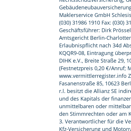
Gebäudeneubauversicherung 
Maklerservice GmbH Schlesisc
(030) 31986 1910 Fax: (030) 3
Geschäftsführer: Dirk Prösse
Amtsgericht Berlin-Charlotte
Erlaubnispflicht nach 34d 
KQQR9-08, Eintragung überpr
DIHK e.V., Breite Straße 29, 1
(Festnetzpreis 0,20 €/Anruf; 
www.vermittlerregister.info 
Fasanenstraße 85, 10623 Berli
r.l. besitzt die Allianz SE in
und des Kapitals der finanz
unmittelbaren oder mittelbar
den Stimmrechten oder am K
3. Verantwortlicher für die V
Kfz-Versicherung und Motorr