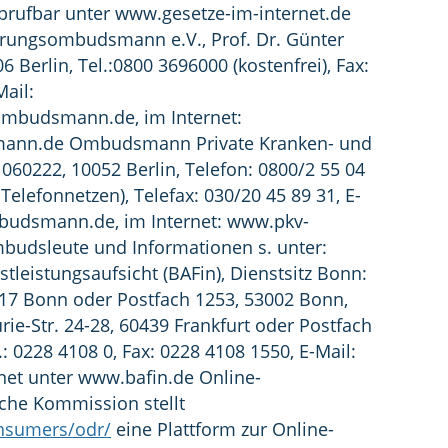
brufbar unter www.gesetze-im-internet.de
herungsombudsmann e.V., Prof. Dr. Günter
 Berlin, Tel.:0800 3696000 (kostenfrei), Fax:
Mail:
sombudsmann.de
, im Internet:
ann.de Ombudsmann Private Kranken- und
 060222, 10052 Berlin, Telefon: 0800/2 55 04
Telefonnetzen), Telefax: 030/20 45 89 31, E-
budsmann.de
, im Internet: www.pkv-
dsleute und Informationen s. unter:
tleistungsaufsicht (BAFin), Dienstsitz Bonn:
117 Bonn oder Postfach 1253, 53002 Bonn,
urie-Str. 24-28, 60439 Frankfurt oder Postfach
.: 0228 4108 0, Fax: 0228 4108 1550, E-Mail:
rnet unter www.bafin.de Online-
sche Kommission stellt
onsumers/odr/
eine Plattform zur Online-