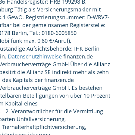
6 Handelsregister: HRB 199298 B,
nburg Tätig als Versicherungsmakler mit
bs.1 GewO. Registrierungsnummer: D-WRV7-
fbar bei der gemeinsamen Registerstelle:
0178 Berlin, Tel.: 0180-6005850
Mobilfunk max. 0,60 €/Anruf),
Zuständige Aufsichtsbehörde: IHK Berlin,
in.
Datenschutzhinweise
finanzen.de
 Verbraucherverträge GmbH Über die Allianz
 besitzt die Allianz SE indirekt mehr als zehn
des Kapitals der finanzen.de
r Verbraucherverträge GmbH. Es bestehen
telbaren Beteiligungen von über 10 Prozent
 Kapital eines
2. Verantwortlicher für die Vermittlung
arten Unfallversicherung,
 Tierhalterhaftpflichtversicherung,
ebäudeversicherung,